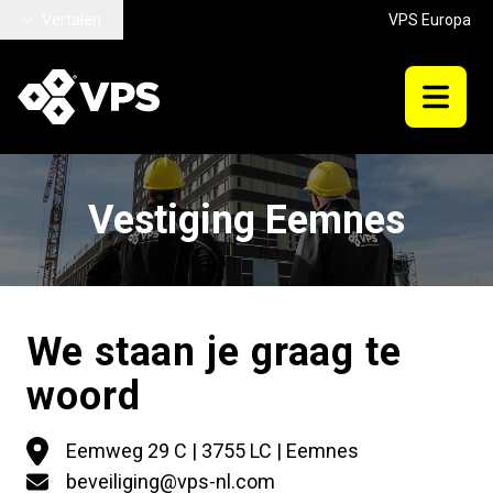
Ga naar hoofdinhoud
Vertalen
VPS Europa
Vestiging Eemnes
We staan je graag te
woord
Eemweg 29 C | 3755 LC | Eemnes
beveiliging@vps-nl.com