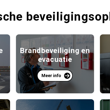
sche beveiligingso
e
Brandbeveiliging en
evacuatie
Meer info