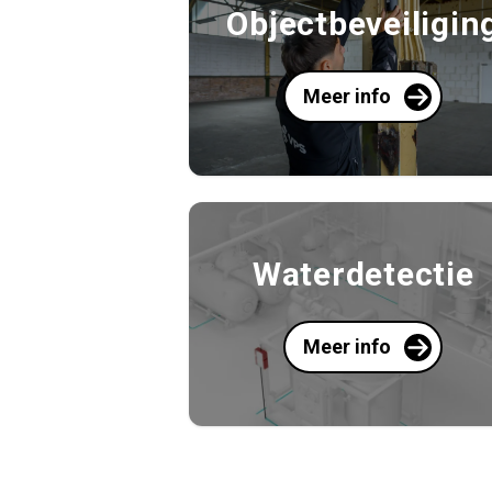
Objectbeveiligin
Meer info
Waterdetectie
Meer info