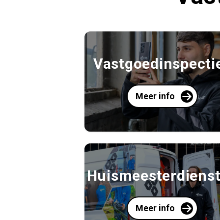
Vastgoedinspecti
Meer info
Huismeesterdiens
Meer info