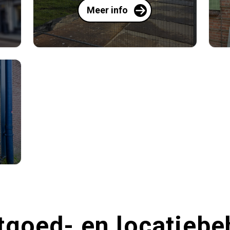
Meer info
tgoed- en locatiebe