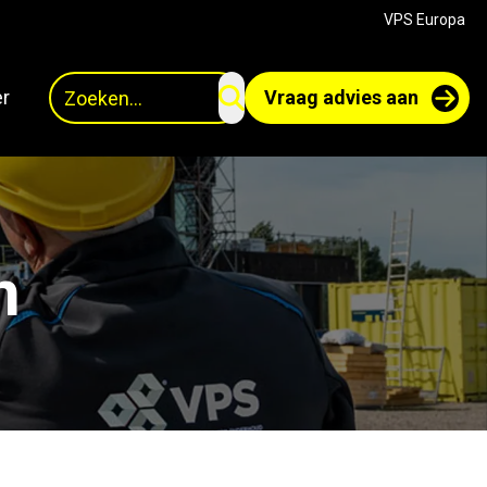
VPS Europa
Zoeken
r
Vraag advies aan
n