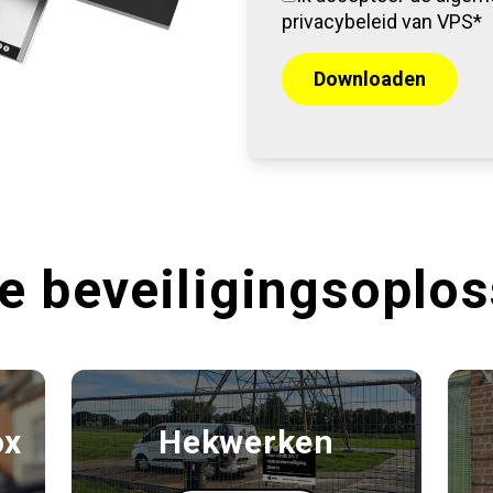
privacybeleid van VPS*
e beveiligingsoplo
ox
Hekwerken