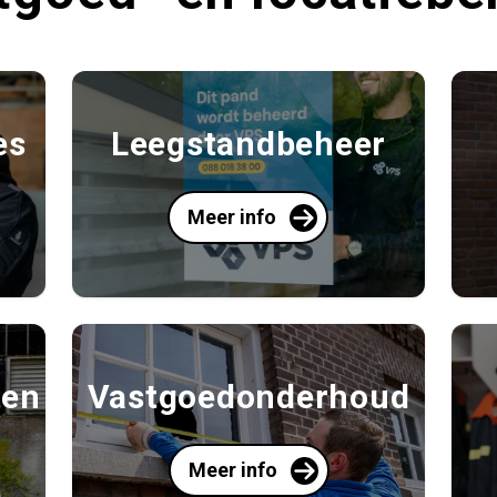
es
Leegstandbeheer
Meer info
ten
Vastgoedonderhoud
Meer info