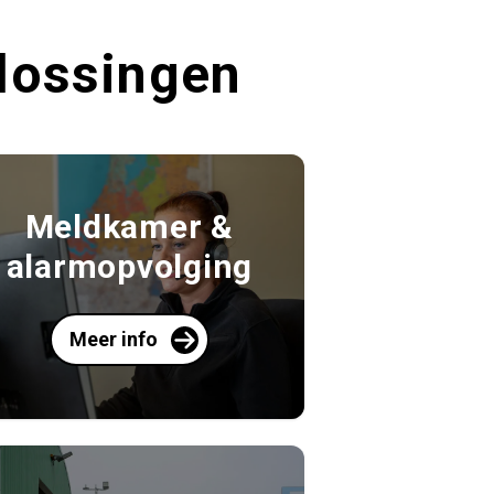
plossingen
Meldkamer &
alarmopvolging
Meer info