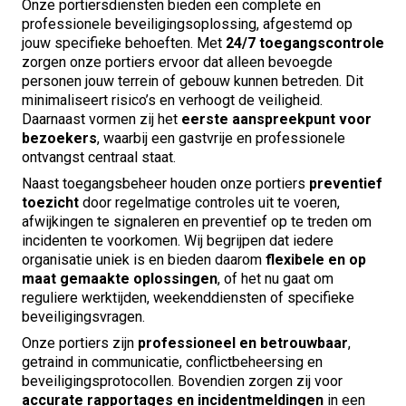
Onze portiersdiensten bieden een complete en
professionele beveiligingsoplossing, afgestemd op
jouw specifieke behoeften. Met
24/7 toegangscontrole
zorgen onze portiers ervoor dat alleen bevoegde
personen jouw terrein of gebouw kunnen betreden. Dit
minimaliseert risico’s en verhoogt de veiligheid.
Daarnaast vormen zij het
eerste aanspreekpunt voor
bezoekers
, waarbij een gastvrije en professionele
ontvangst centraal staat.
Naast toegangsbeheer houden onze portiers
preventief
toezicht
door regelmatige controles uit te voeren,
afwijkingen te signaleren en preventief op te treden om
incidenten te voorkomen. Wij begrijpen dat iedere
organisatie uniek is en bieden daarom
flexibele en op
maat gemaakte oplossingen
, of het nu gaat om
reguliere werktijden, weekenddiensten of specifieke
beveiligingsvragen.
Onze portiers zijn
professioneel en betrouwbaar
,
getraind in communicatie, conflictbeheersing en
beveiligingsprotocollen. Bovendien zorgen zij voor
accurate rapportages en incidentmeldingen
in een