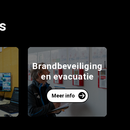
s
Brandbeveiliging
en evacuatie
Meer info