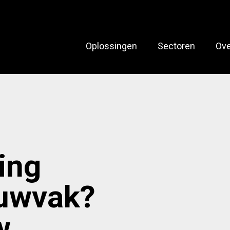
Oplossingen
Sectoren
Ove
ging
ouwvak?
w