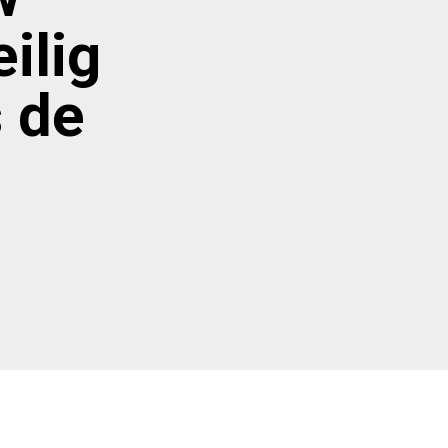
ilig
s de