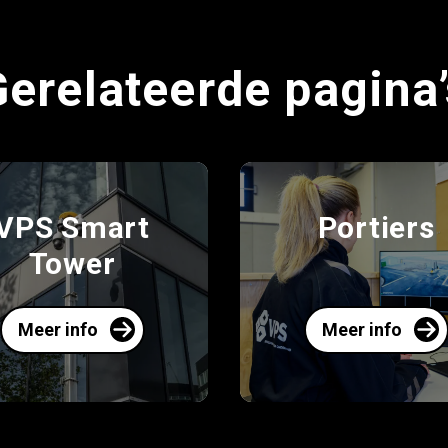
Gerelateerde pagina’
VPS Smart
Portiers
Tower
Meer info
Meer info