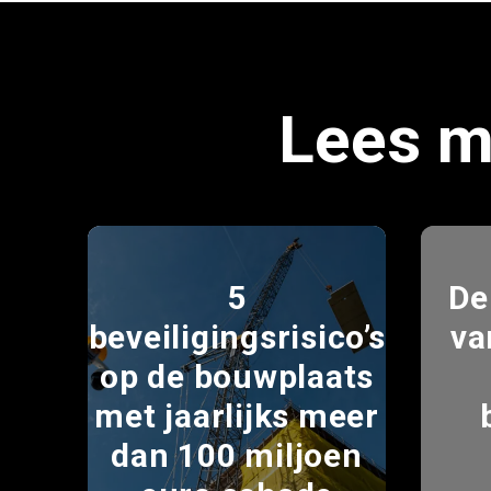
Lees m
5
De
beveiligingsrisico’s
va
op de bouwplaats
met jaarlijks meer
dan 100 miljoen