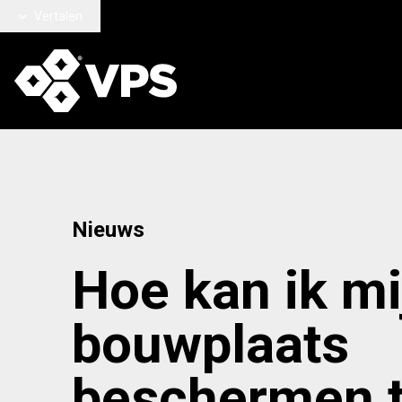
Ga naar hoofdinhoud
Vertalen
Nieuws
Hoe kan ik mi
bouwplaats
beschermen 