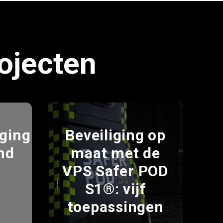
ojecten
ging
Beveiliging op
nd
maat met de
VPS Safer POD
S1®: vijf
toepassingen