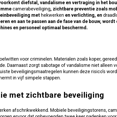
oorkomt diefstal, vandalisme en vertraging in het bo
slimme
camerabeveiliging
, zichtbare preventie zoals mo
rreinbeveiliging met
hekwerken
en verlichting, en
draadl
ren en aan te passen aan de fase van de bouw, wordt d
achines en personeel optimaal beschermd.
doelwitten voor criminelen. Materialen zoals koper, gere
. Daarnaast zorgt sabotage of vandalisme niet alleen v
 juiste beveiligingsmaatregelen kunnen deze risico’s word
ermt in vijf simpele stappen.
tie met zichtbare beveiliging
erken afschrikwekkend. Mobiele beveiligingstorens, cam
orgen ervoor dat onbevoegden twee keer nadenken voorda