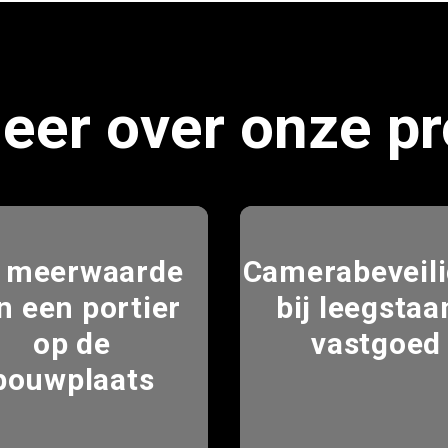
eer over onze pr
 meerwaarde
Camerabeveili
n een portier
bij leegstaa
op de
vastgoed
bouwplaats