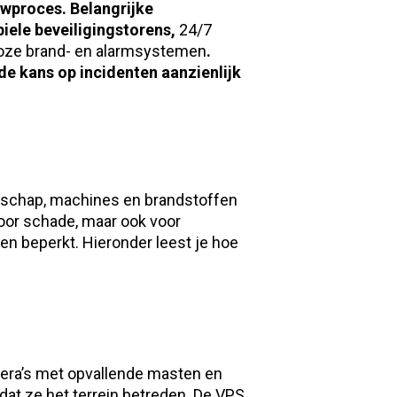
uwproces. Belangrijke
biele beveiligingstorens,
24/7
oze brand- en alarmsystemen
.
e kans op incidenten aanzienlijk
edschap, machines en brandstoffen
oor schade, maar ook voor
en beperkt. Hieronder leest je hoe
era’s met opvallende masten en
t ze het terrein betreden. De
VPS