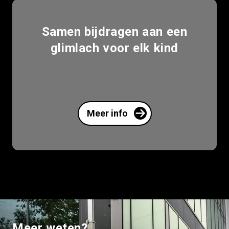
n aan een
Camerabeveiligin
elk kind
leegstaand vast
Meer info
Meer weten?