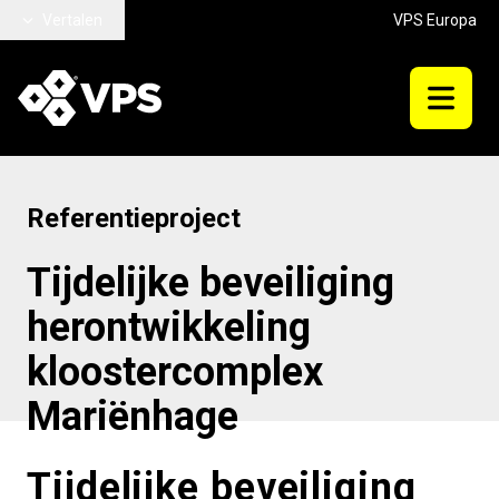
Ga naar hoofdinhoud
Vertalen
VPS Europa
Referentieproject
Tijdelijke beveiliging
herontwikkeling
kloostercomplex
Mariënhage
Tijdelijke beveiliging