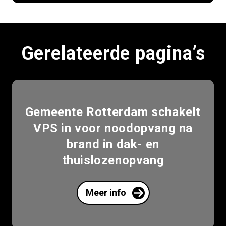
Gerelateerde pagina’s
Gemeente Rotterdam schakelt
VPS in voor noodopvang na
brand in dak- en
thuislozenopvang
Meer info