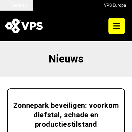
Ga naar hoofdinhoud
Vertalen
VPS Europa
Nieuws
Zonnepark beveiligen: voorkom
diefstal, schade en
productiestilstand