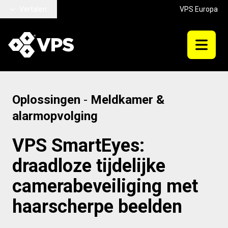
Ga naar hoofdinhoud
Vertalen
VPS Europa
Oplossingen
-
Meldkamer &
alarmopvolging
VPS SmartEyes:
draadloze tijdelijke
camerabeveiliging met
haarscherpe beelden