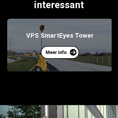
interessant
VPS SmartEyes Tower
Meer info