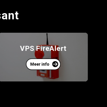
sant
VPS Speed Dome
Meer info