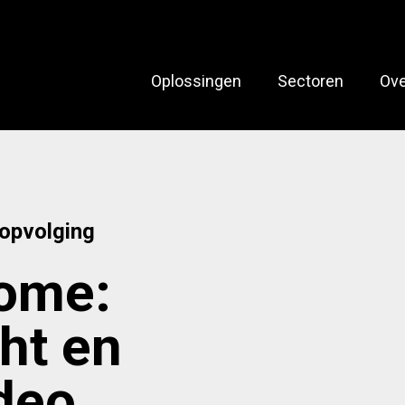
Oplossingen
Sectoren
Ove
opvolging
ome:
ht en
deo