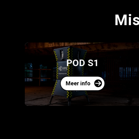
Mis
VPS SmartEyes Tow
Meer info