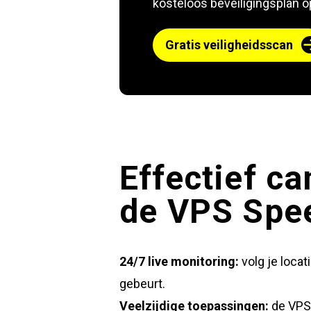
kosteloos beveiligingsplan o
Gratis veiligheidsscan
Effectief c
de VPS Spe
24/7 live monitoring:
volg je locat
gebeurt.
Veelzijdige toepassingen:
de VPS