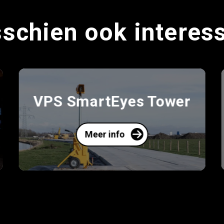
schien ook interes
er
VPS FireAlert
Meer info