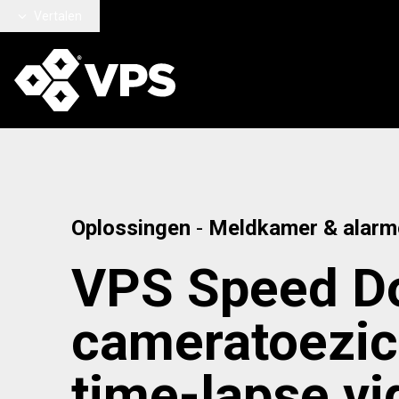
Ga naar hoofdinhoud
Vertalen
Oplossingen
-
Meldkamer & alarm
VPS Speed D
cameratoezic
time-lapse vi